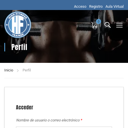
Acceso
Registro
Aula Virtual
0
Perfil
Inicio
Perfil
Acceder
Nombre de usuario o correo electrónico
*