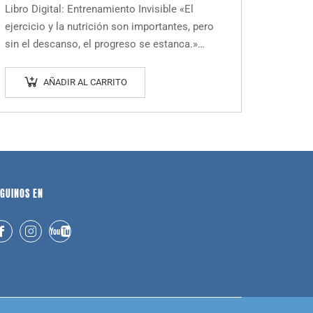
Libro Digital: Entrenamiento Invisible «El
ejercicio y la nutrición son importantes, pero
sin el descanso, el progreso se estanca.»
Descubre la ciencia detrás de la recuperación y
transforma tu…
AÑADIR AL CARRITO
GUINOS EN