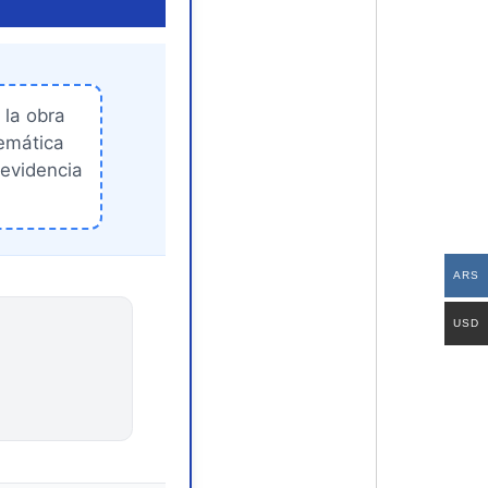
, la obra
temática
 evidencia
ARS
USD