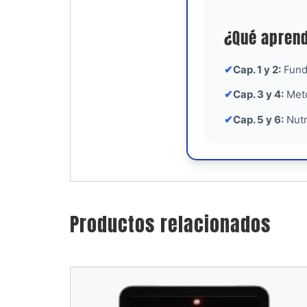
¿Qué aprend
✔
Cap. 1 y 2:
Funda
✔
Cap. 3 y 4:
Meto
✔
Cap. 5 y 6:
Nutr
Productos relacionados