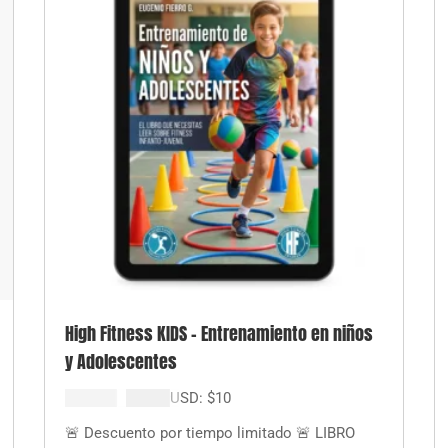
High Fitness KIDS – Entrenamiento en niños
y Adolescentes
El
El
$
19.000
$
9.999
USD:
$
10
precio
precio
🚨 Descuento por tiempo limitado 🚨 LIBRO
original
actual