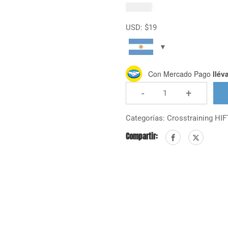
$
19.000
USD:
$
19
Con Mercado Pago
llév
-
+
Libro
Digital
Categorías:
Crosstraining HIF
Entrenamiento
Compartir:
Híbrido
cantidad