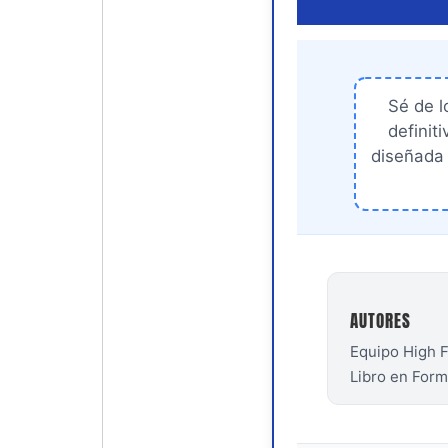
Sé de l
definit
diseñada 
AUTORES
Equipo High F
Libro en For