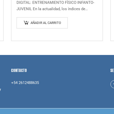
DIGITAL: ENTRENAMIENTO FÍSICO INFANTO-
era:
es:
JUVENIL En la actualidad, los índices de
$19.000.
$9.999.
inactividad física entre niños y adolescentes
son alarmantemente altos. Conscientes de
AÑADIR AL CARRITO
que…
CONTACTO
SE
+54 2612488635
r