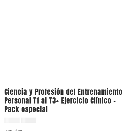
Ciencia y Profesión del Entrenamiento
Personal T1 al T3+ Ejercicio Clínico –
Pack especial
El
El
$
78.000
$
39.000
precio
precio