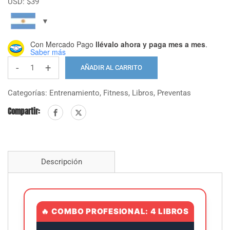
USD:
$
39
original
actual
era:
es:
$78.000.
$39.000.
Con Mercado Pago
llévalo ahora y paga mes a mes
.
Saber más
-
+
AÑADIR AL CARRITO
Ciencia
y
Categorías:
Entrenamiento
,
Fitness
,
Libros
,
Preventas
Profesión
Compartir:
del
Entrenamiento
Personal
T1
Descripción
al
T3+
Ejercicio
Clínico
🔥 COMBO PROFESIONAL: 4 LIBROS
-
Pack