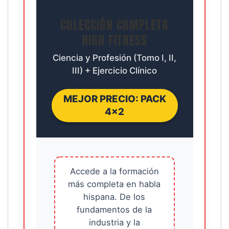
especial
COLECCIÓN COMPLETA
cantidad
HIGH FITNESS
Ciencia y Profesión (Tomo I, II,
III) + Ejercicio Clínico
MEJOR PRECIO: PACK
4×2
Accede a la formación
más completa en habla
hispana. De los
fundamentos de la
industria y la