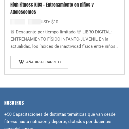
High Fitness KIDS – Entrenamiento en niños y
Adolescentes
El
El
$
19.000
$
9.999
USD:
$
10
precio
precio
🚨 Descuento por tiempo limitado 🚨 LIBRO DIGITAL:
original
actual
ENTRENAMIENTO FÍSICO INFANTO-JUVENIL En la
era:
es:
actualidad, los índices de inactividad física entre niños y
$19.000.
$9.999.
adolescentes son alarmantemente altos. Conscientes
de que…
AÑADIR AL CARRITO
NOSOTROS
+50 Capacitaciones de distintas temáticas que van desde
fitness hasta nutrición y deporte, dictados por docentes
especializados.