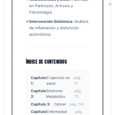
en Parkinson, Artrosis y
Fibromialgia.
✔
Intervención Sistémica:
Análisis
de inflamación y disfunción
autonómica.
ÍNDICE DE CONTENIDOS
Capítulo
El ejercicio es
pág.
1:
salud
13
Capítulo
Síndrome
pág.
2:
Metabólico
75
Capítulo 3:
Cáncer
pág. 141
Capítulo
Enfermedad
pág.