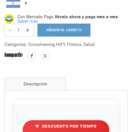
era:
es:
$19.000.
$9.999.
Con Mercado Pago
llévalo ahora y paga mes a mes
.
Saber más
-
+
AÑADIR AL CARRITO
High
Fitness
Categorías:
Crosstraining HIFT
,
Fitness
,
Salud
KIDS
Compartir:
-
Entrenamiento
en
niños
Descripción
y
Adolescentes
cantidad
🚨
DESCUENTO POR TIEMPO