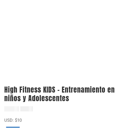
High Fitness KIDS – Entrenamiento en
niños y Adolescentes
El
El
$
19.000
$
9.999
precio
precio
USD:
$
10
original
actual