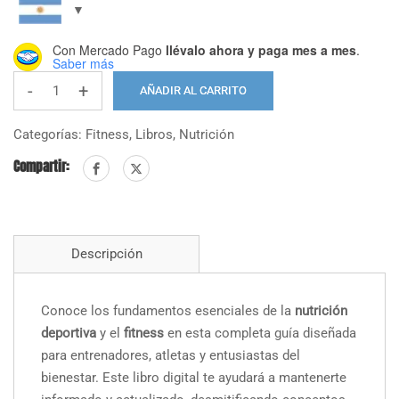
Con Mercado Pago
llévalo ahora y paga mes a mes
.
Saber más
-
+
AÑADIR AL CARRITO
Nutrición
para
Categorías:
Fitness
,
Libros
,
Nutrición
Entrenadores
Compartir:
-
Una
Guía
de
Descripción
Fácil
Comprensión
cantidad
Conoce los fundamentos esenciales de la
nutrición
deportiva
y el
fitness
en esta completa guía diseñada
para entrenadores, atletas y entusiastas del
bienestar. Este libro digital te ayudará a mantenerte