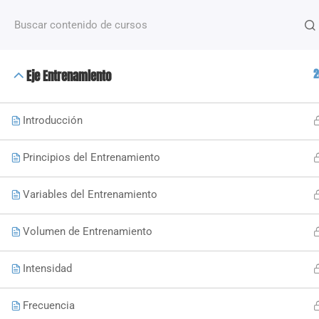
¿Alguna pregunta?
+54 2612488635
NOSOTROS
2
Eje Entrenamiento
+50 Capacitaciones de distintas temáticas que van
desde fitness hasta nutrición y deporte, dictados po
docentes especializados.
Introducción
Principios del Entrenamiento
Copyright 2023 © Todos los derechos reservados | High Fi
Variables del Entrenamiento
Volumen de Entrenamiento
Intensidad
Frecuencia