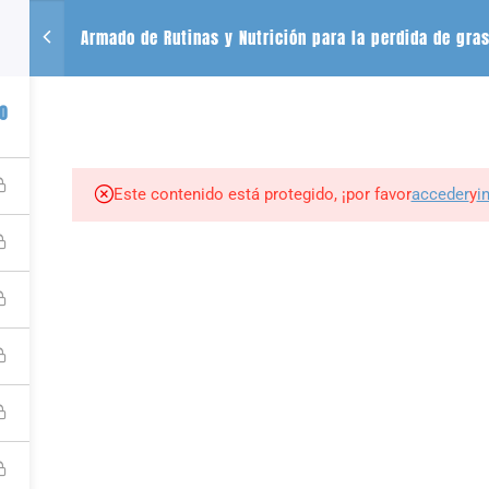
Armado de Rutinas y Nutrición para la perdida de gra
CONTACTO
SE
0
+54 2612488635
QUIENES SOMOS
CURSOS
LIBROS
r
Este contenido está protegido, ¡por favor
acceder
y
i
tness por PIZZURNO ALMEDER PABLO JAVIER |
Plataforma para vender cursos onl