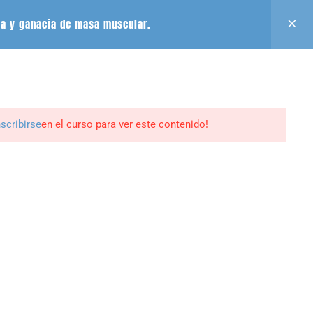
Acceso
Registro
Aula Virtual
sa y ganacia de masa muscular.
GUINOS EN
0
BLOG
CONTACTO
MI PERFIL
nscribirse
en el curso para ver este contenido!
ine -
edrweb