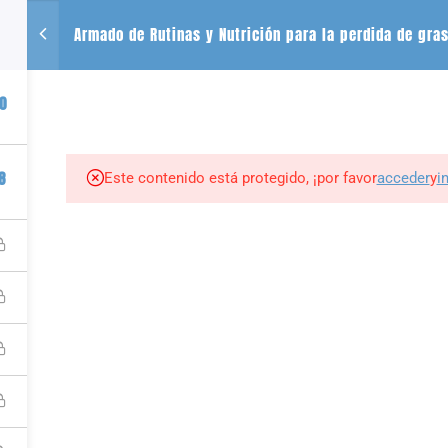
Armado de Rutinas y Nutrición para la perdida de gra
CONTACTO
SE
0
+54 2612488635
QUIENES SOMOS
CURSOS
LIBROS
r
8
Este contenido está protegido, ¡por favor
acceder
y
i
tness por PIZZURNO ALMEDER PABLO JAVIER |
Plataforma para vender cursos onl