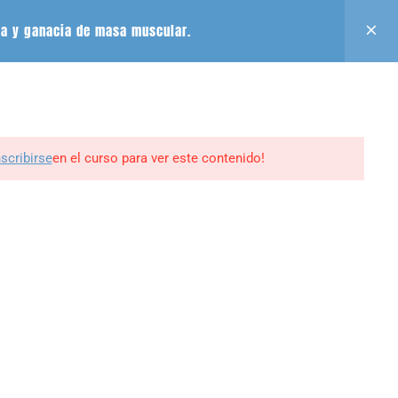
Acceso
Registro
Aula Virtual
sa y ganacia de masa muscular.
GUINOS EN
0
BLOG
CONTACTO
MI PERFIL
nscribirse
en el curso para ver este contenido!
ine -
edrweb