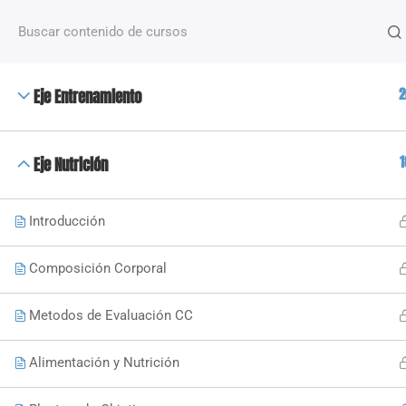
¿Alguna pregunta?
+54 2612488635
NOSOTROS
2
Eje Entrenamiento
+50 Capacitaciones de distintas temáticas que van
desde fitness hasta nutrición y deporte, dictados po
docentes especializados.
1
Eje Nutrición
Introducción
Copyright 2023 © Todos los derechos reservados | High Fi
Composición Corporal
Metodos de Evaluación CC
Alimentación y Nutrición