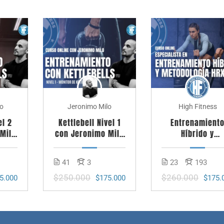
lo
Jeronimo Milo
High Fitness
el 2
Kettlebell Nivel 1
Entrenamient
Milo
con Jeronimo Milo
Híbrido y
esas
– Monitor en Pesas
Metodología H
Rusas
41
3
23
193
$250.000
$260.000
5.000
$175.000
$175.