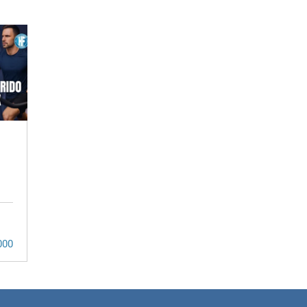
Ariel Couceiro
o
Especialista en
Entrenamiento
RX
Inteligente
20
18
$280.000
000
$160.000