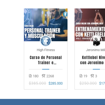
High Fitness
Jeronimo Mi
Curso de Personal
Kettlebel Niv
Trainer e
con Jeronimo 
Instructor de
– Coach en P
Musculación
Rusas
180
2268
19
3
$385.000
$250.000
$285.000
$17