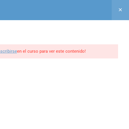
Acceso
Registro
Aula Virtual
GUINOS EN
0
BLOG
CONTACTO
MI PERFIL
nscribirse
en el curso para ver este contenido!
ine -
edrweb