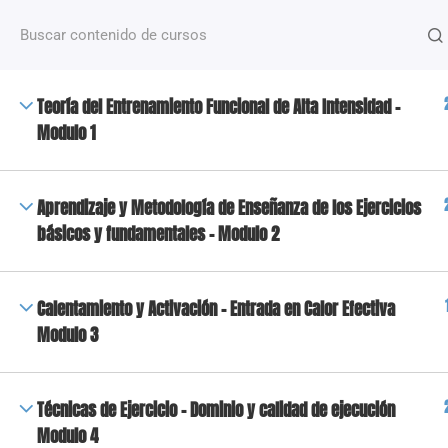
¿Alguna pregunta?
+54 2612488635
NOSOTROS
Teoría del Entrenamiento Funcional de Alta Intensidad -
+50 Capacitaciones de distintas temáticas que van
Modulo 1
desde fitness hasta nutrición y deporte, dictados po
docentes especializados.
Aprendizaje y Metodología de Enseñanza de los Ejercicios
básicos y fundamentales - Modulo 2
Copyright 2023 © Todos los derechos reservados | High Fi
Calentamiento y Activación - Entrada en Calor Efectiva
Modulo 3
Técnicas de Ejercicio - Dominio y calidad de ejecución
Modulo 4