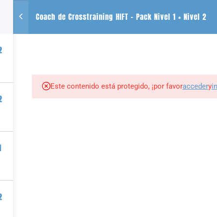
Coach de Crosstraining HIFT – Pack Nivel 1 + Nivel 2
CONTACTO
SE
2
+54 2612488635
QUIENES SOMOS
CURSOS
LIBROS
r
Este contenido está protegido, ¡por favor
acceder
y
i
2
tness por PIZZURNO ALMEDER PABLO JAVIER |
Plataforma para vender cursos onl
1
2