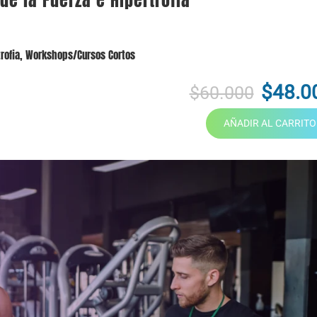
e la Fuerza e Hipertrofia
rofia
,
Workshops/Cursos Cortos
$48.0
$60.000
AÑADIR AL CARRITO