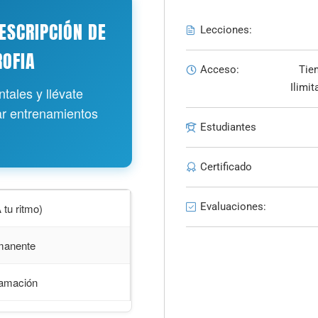
ESCRIPCIÓN DE
Lecciones:
ROFIA
Acceso:
Tie
Ilimit
tales y llévate
ar entrenamientos
Estudiantes
Certificado
Evaluaciones:
 tu ritmo)
rmanente
ramación