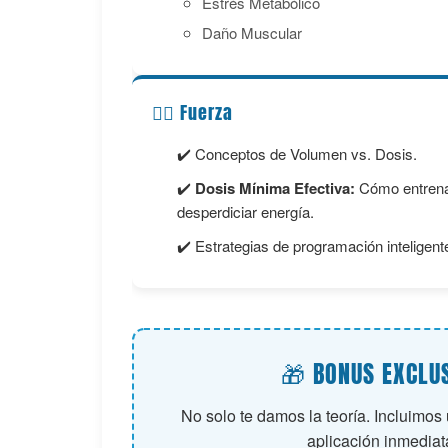
Estrés Metabólico
Daño Muscular
🏋️‍♂️ Fuerza
✔️ Conceptos de Volumen vs. Dosis.
✔️
Dosis Mínima Efectiva:
Cómo entrenar
desperdiciar energía.
✔️ Estrategias de programación inteligent
🎁 BONUS EXCLU
No solo te damos la teoría. Incluimos
aplicación inmediat