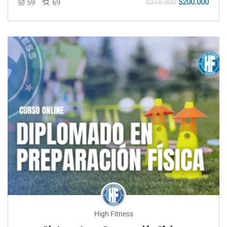
$200.000
59
69
$275.000
High Fitness