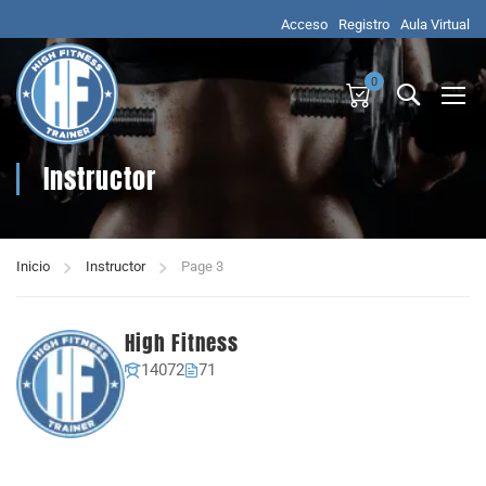
Acceso
Registro
Aula Virtual
0
Instructor
Inicio
Instructor
Page 3
High Fitness
14072
71