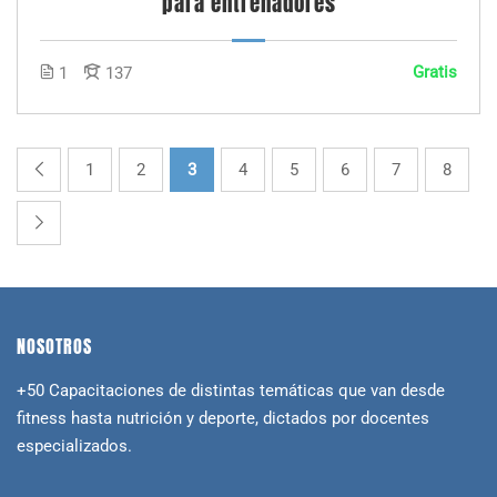
para entrenadores
Gratis
1
137
1
2
3
4
5
6
7
8
NOSOTROS
+50 Capacitaciones de distintas temáticas que van desde
fitness hasta nutrición y deporte, dictados por docentes
especializados.