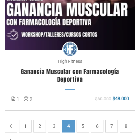
High Fitness
Ganancia Muscular con Farmacología
Deportiva
$48.000
1
9
$60.000
1
2
3
4
5
6
7
8