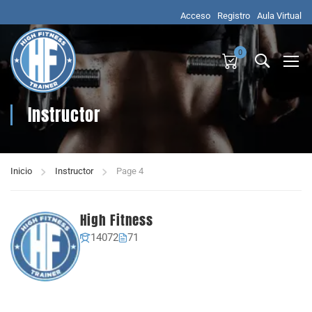
Acceso
Registro
Aula Virtual
0
Instructor
Inicio
Instructor
Page 4
High Fitness
14072
71