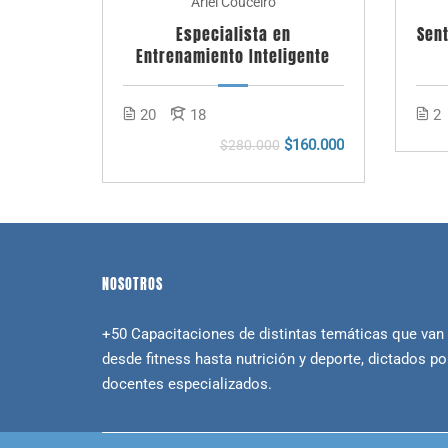
Ariel Couceiro
Especialista en
Sent
Entrenamiento Inteligente
20
18
2
$160.000
$280.000
NOSOTROS
+50 Capacitaciones de distintas temáticas que van
desde fitness hasta nutrición y deporte, dictados po
docentes especializados.