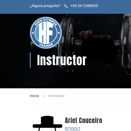
¿Alguna pregunta?
+54 2612488635
Instructor
Inicio
Instructor
Ariel Couceiro
33
2