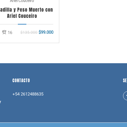
Ariel Couceiro
adilla y Peso Muerto con
Ariel Couceiro
$99.000
16
$135.000
CONTACTO
SE
+54 2612488635
r