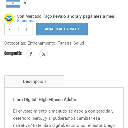
Con Mercado Pago
llévalo ahora y paga mes a mes
.
Saber más
-
+
AÑADIR AL CARRITO
High
Fitness
Categorías:
Entrenamiento
,
Fitness
,
Salud
ADULTS
Compartir:
-
Entrenamiento
en
Personas
Descripción
mayores
cantidad
Libro Digital: High Fitness Adults
El envejecimiento a menudo se asocia con pérdida y
deterioro, pero, ¿y si pudiéramos cambiar esa
narrativa? Este libro digital, escrito por el autor Diego