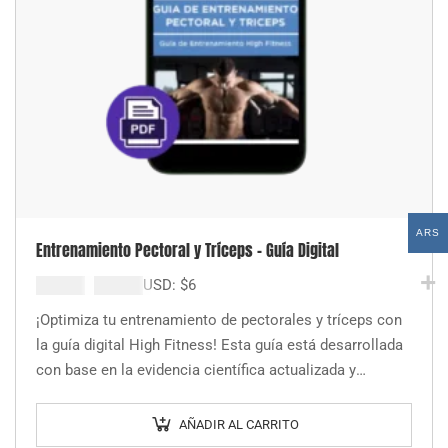
ARS
Entrenamiento Pectoral y Tríceps – Guía Digital
El
El
$
9.000
$
6.000
USD:
$
6
precio
precio
¡Optimiza tu entrenamiento de pectorales y tríceps con
original
actual
la guía digital High Fitness! Esta guía está desarrollada
era:
es:
con base en la evidencia científica actualizada y
$9.000.
$6.000.
experiencia práctica, para brindarte…
AÑADIR AL CARRITO