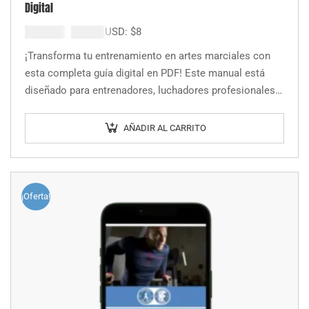
Digital
El
El
$
15.000
$
7.500
USD:
$
8
precio
precio
¡Transforma tu entrenamiento en artes marciales con
original
actual
esta completa guía digital en PDF! Este manual está
era:
es:
diseñado para entrenadores, luchadores profesionales y
$15.000.
$7.500.
amateurs que buscan mejorar su calidad de…
AÑADIR AL CARRITO
¡Oferta!