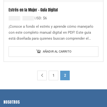
Estrés en la Mujer – Guía Digital
El
El
$
9.000
$
6.000
USD:
$
6
precio
precio
¡Conoce a fondo el estrés y aprende cómo manejarlo
original
actual
con este completo manual digital en PDF! Este guía
era:
es:
está diseñada para quienes buscan comprender el
$9.000.
$6.000.
estrés desde una perspectiva…
AÑADIR AL CARRITO
1
2
NOSOTROS