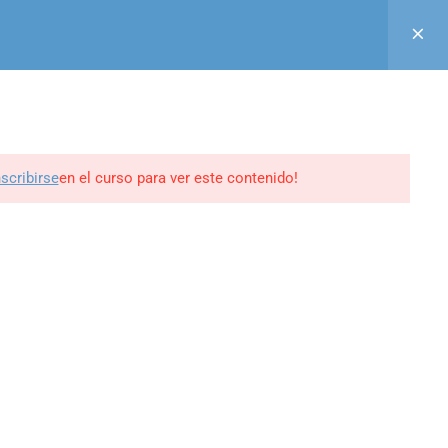
Acceso
Registro
Aula Virtual
GUINOS EN
0
BLOG
CONTACTO
MI PERFIL
nscribirse
en el curso para ver este contenido!
ine -
edrweb