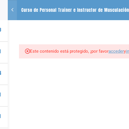
Curso de Personal Trainer e Instructor de Musculación
CONTACTO
SE
3
+54 2612488635
QUIENES SOMOS
CURSOS
LIBROS
r
1
Este contenido está protegido, ¡por favor
acceder
y
i
tness por PIZZURNO ALMEDER PABLO JAVIER |
Plataforma para vender cursos onl
4
1
1