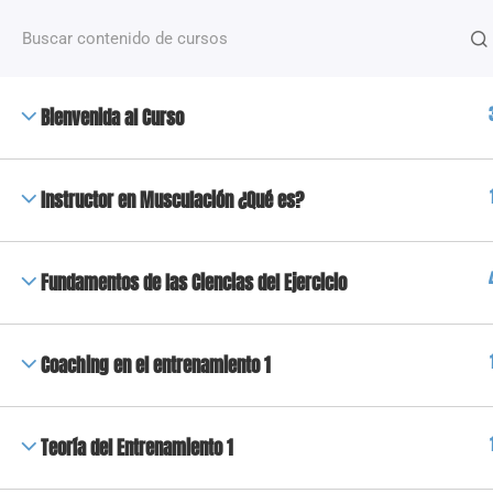
¿Alguna pregunta?
+54 2612488635
NOSOTROS
Bienvenida al Curso
+50 Capacitaciones de distintas temáticas que van
desde fitness hasta nutrición y deporte, dictados po
docentes especializados.
Instructor en Musculación ¿Qué es?
Copyright 2023 © Todos los derechos reservados | High Fi
Fundamentos de las Ciencias del Ejercicio
Coaching en el entrenamiento 1
Teoría del Entrenamiento 1