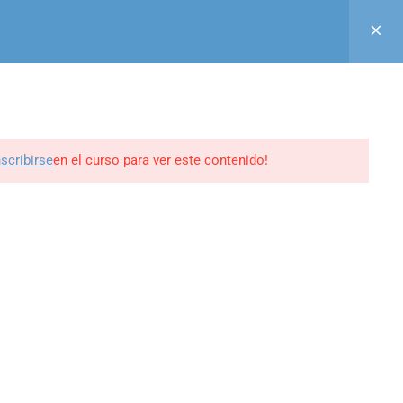
Acceso
Registro
Aula Virtual
GUINOS EN
0
BLOG
CONTACTO
MI PERFIL
nscribirse
en el curso para ver este contenido!
ine -
edrweb