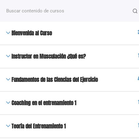
¿Alguna pregunta?
+54 2612488635
NOSOTROS
Bienvenida al Curso
+50 Capacitaciones de distintas temáticas que van
desde fitness hasta nutrición y deporte, dictados po
docentes especializados.
Instructor en Musculación ¿Qué es?
Copyright 2023 © Todos los derechos reservados | High Fi
Fundamentos de las Ciencias del Ejercicio
Coaching en el entrenamiento 1
Teoría del Entrenamiento 1