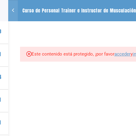
Curso de Personal Trainer e Instructor de Musculación
CONTACTO
SE
3
+54 2612488635
QUIENES SOMOS
CURSOS
LIBROS
r
1
Este contenido está protegido, ¡por favor
acceder
y
i
tness por PIZZURNO ALMEDER PABLO JAVIER |
Plataforma para vender cursos onl
4
1
1