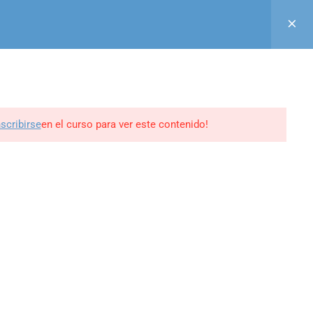
Acceso
Registro
Aula Virtual
GUINOS EN
0
BLOG
CONTACTO
MI PERFIL
nscribirse
en el curso para ver este contenido!
ine -
edrweb