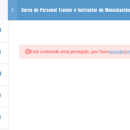
Curso de Personal Trainer e Instructor de Musculación
CONTACTO
SE
3
+54 2612488635
QUIENES SOMOS
CURSOS
LIBROS
r
1
Este contenido está protegido, ¡por favor
acceder
y
i
tness por PIZZURNO ALMEDER PABLO JAVIER |
Plataforma para vender cursos onl
4
1
1