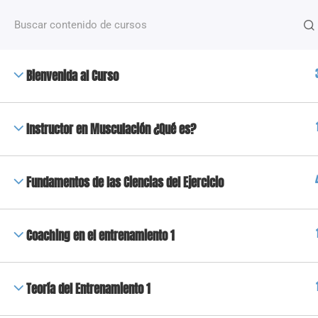
¿Alguna pregunta?
+54 2612488635
NOSOTROS
Bienvenida al Curso
+50 Capacitaciones de distintas temáticas que van
desde fitness hasta nutrición y deporte, dictados po
docentes especializados.
Instructor en Musculación ¿Qué es?
Copyright 2023 © Todos los derechos reservados | High Fi
Fundamentos de las Ciencias del Ejercicio
Coaching en el entrenamiento 1
Teoría del Entrenamiento 1