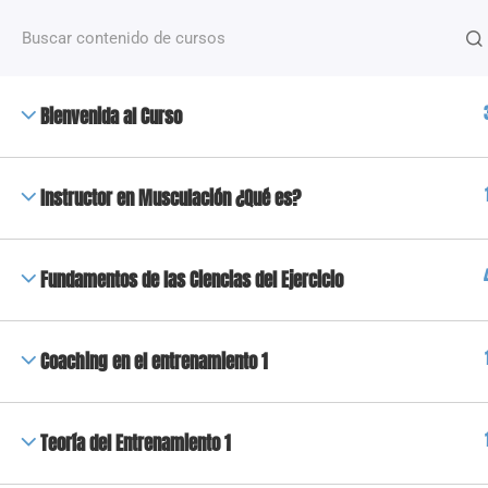
¿Alguna pregunta?
+54 2612488635
NOSOTROS
Bienvenida al Curso
+50 Capacitaciones de distintas temáticas que van
desde fitness hasta nutrición y deporte, dictados po
docentes especializados.
Instructor en Musculación ¿Qué es?
Copyright 2023 © Todos los derechos reservados | High Fi
Fundamentos de las Ciencias del Ejercicio
Coaching en el entrenamiento 1
Teoría del Entrenamiento 1