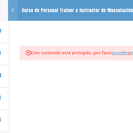
Curso de Personal Trainer e Instructor de Musculación
CONTACTO
SE
3
+54 2612488635
QUIENES SOMOS
CURSOS
LIBROS
r
1
Este contenido está protegido, ¡por favor
acceder
y
i
tness por PIZZURNO ALMEDER PABLO JAVIER |
Plataforma para vender cursos onl
4
1
1