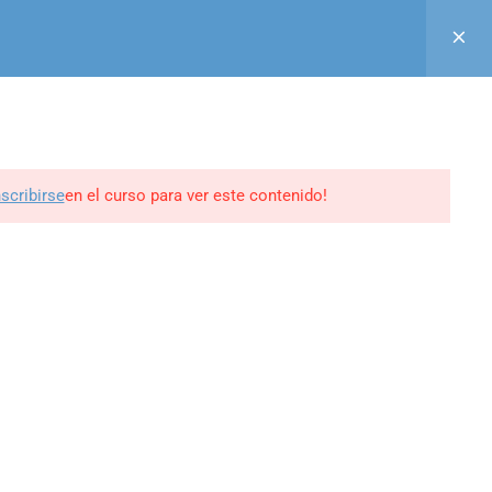
Acceso
Registro
Aula Virtual
GUINOS EN
0
BLOG
CONTACTO
MI PERFIL
nscribirse
en el curso para ver este contenido!
ine -
edrweb