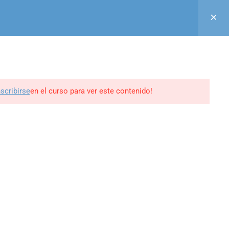
Acceso
Registro
Aula Virtual
GUINOS EN
0
BLOG
CONTACTO
MI PERFIL
nscribirse
en el curso para ver este contenido!
ine -
edrweb