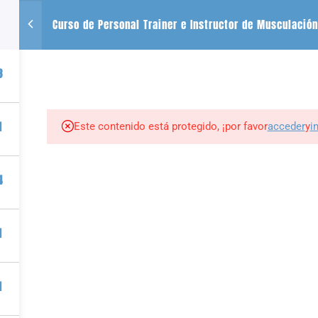
Curso de Personal Trainer e Instructor de Musculación
CONTACTO
SE
3
+54 2612488635
QUIENES SOMOS
CURSOS
LIBROS
r
1
Este contenido está protegido, ¡por favor
acceder
y
i
tness por PIZZURNO ALMEDER PABLO JAVIER |
Plataforma para vender cursos onl
4
1
1