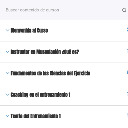
¿Alguna pregunta?
+54 2612488635
NOSOTROS
Bienvenida al Curso
+50 Capacitaciones de distintas temáticas que van
desde fitness hasta nutrición y deporte, dictados po
docentes especializados.
Instructor en Musculación ¿Qué es?
Copyright 2023 © Todos los derechos reservados | High Fi
Fundamentos de las Ciencias del Ejercicio
Coaching en el entrenamiento 1
Teoría del Entrenamiento 1