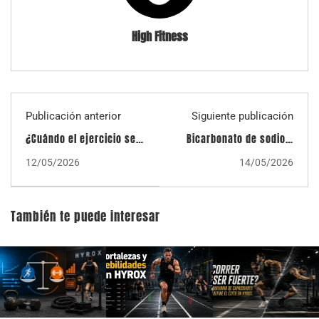
High Fitness
Publicación anterior
Siguiente publicación
¿Cuándo el ejercicio se
Bicarbonato de sodio y
vuelve una "adicción"?
rendimiento: ¿Es la
12/05/2026
14/05/2026
Un vistazo al
composición corporal la
entrenamiento funcional
clave para personalizar
de alta intensidad (HIFT)
la dosis?
También te puede interesar