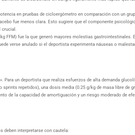
otencia en pruebas de cicloergómetro en comparación con un gru
 placebo fue menos clara. Esto sugiere que el componente psicológic
 crucial.
/kg FFM) fue la que generó mayores molestias gastrointestinales. 
 puede verse anulado si el deportista experimenta náuseas o malesta
». Para un deportista que realiza esfuerzos de alta demanda glucolí
 sprints repetidos), una dosis media (0.25 g/kg de masa libre de g
mento de la capacidad de amortiguación y un riesgo moderado de ef
os deben interpretarse con cautela: