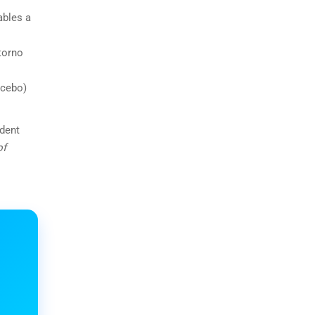
ables a
ntorno
acebo)
ndent
of