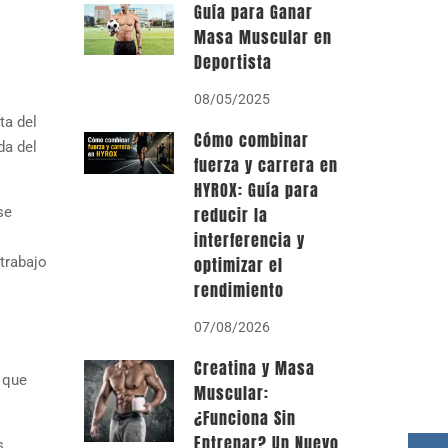
Guía para Ganar
Masa Muscular en
Deportista
08/05/2025
ta del
Cómo combinar
da del
fuerza y carrera en
HYROX: Guía para
se
reducir la
interferencia y
trabajo
optimizar el
rendimiento
07/08/2026
Creatina y Masa
s que
Muscular:
¿Funciona Sin
Entrenar? Un Nuevo
s