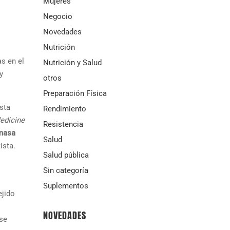
Mujeres
Negocio
Novedades
Nutrición
s en el
Nutrición y Salud
y
otros
Preparación Física
sta
Rendimiento
edicine
Resistencia
 masa
Salud
ista.
Salud pública
Sin categoría
Suplementos
ejido
NOVEDADES
se