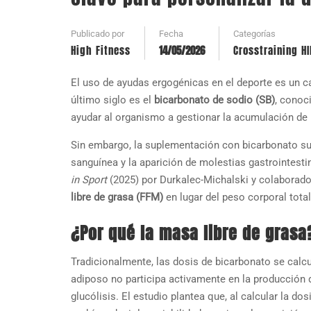
Publicado por
Fecha
Categorías
High Fitness
14/05/2026
Crosstraining HI
El uso de ayudas ergogénicas en el deporte es un 
último siglo es el
bicarbonato de sodio (SB)
, conoc
ayudar al organismo a gestionar la acumulación de m
Sin embargo, la suplementación con bicarbonato suel
sanguínea y la aparición de molestias gastrointesti
in Sport
(2025) por Durkalec-Michalski y colaborado
libre de grasa (FFM)
en lugar del peso corporal total
¿Por qué la masa libre de grasa
Tradicionalmente, las dosis de bicarbonato se calcul
adiposo no participa activamente en la producción d
glucólisis. El estudio plantea que, al calcular la d