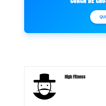
COACH DE CROS
QU
High Fitness