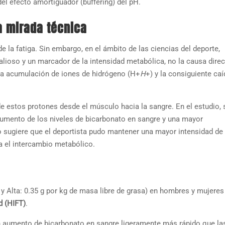
 del efecto amortiguador (buffering) del pH.
a mirada técnica
 la fatiga. Sin embargo, en el ámbito de las ciencias del deporte,
lioso y un marcador de la intensidad metabólica, no la causa direc
 la acumulación de iones de hidrógeno (
H+
H
+
) y la consiguiente caí
 de estos protones desde el músculo hacia la sangre. En el estudio, 
umento de los niveles de bicarbonato en sangre y una mayor
o sugiere que el deportista pudo mantener una mayor intensidad de 
a el intercambio metabólico.
5 y Alta: 0.35 g por kg de masa libre de grasa) en hombres y mujere
d (HIFT)
.
aumento de bicarbonato en sangre ligeramente más rápido que la