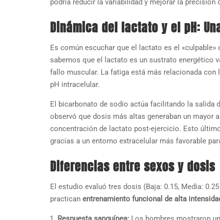
podría reducir la variabilidad y mejorar la precisión
Dinámica del lactato y el pH: Un
Es común escuchar que el lactato es el «culpable» de
sabemos que el lactato es un sustrato energético va
fallo muscular. La fatiga está más relacionada con
pH intracelular.
El bicarbonato de sodio actúa facilitando la salida
observó que dosis más altas generaban un mayor a
concentración de lactato post-ejercicio. Esto últim
gracias a un entorno extracelular más favorable par
Diferencias entre sexos y dosis
El estudio evaluó tres dosis (Baja: 0.15, Media: 0.2
practican
entrenamiento funcional de alta intensida
Respuesta sanguínea:
Los hombres mostraron un 