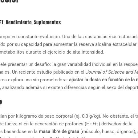
FT
Rendimiento
Suplementos
,
,
campo en constante evolución. Una de las sustancias más estudiada
ido por su capacidad para aumentar la reserva alcalina extracelular 
etabolitos durante el ejercicio de alta intensidad.
e presentar un desafío: la gran variabilidad individual en la respue
nales. Un reciente estudio publicado en el
Journal of Science and M
res explora una vía prometedora:
ajustar la dosis en función de la
, analizando además si existen diferencias según el sexo del deport
?
an por kilogramo de peso corporal (ej. 0.3 g/kg). No obstante, el t
e fuerza ni en la generación de protones (
H+
H
+
) derivados de la
osis basándose en la
masa libre de grasa
(músculo, hueso, órganos), 