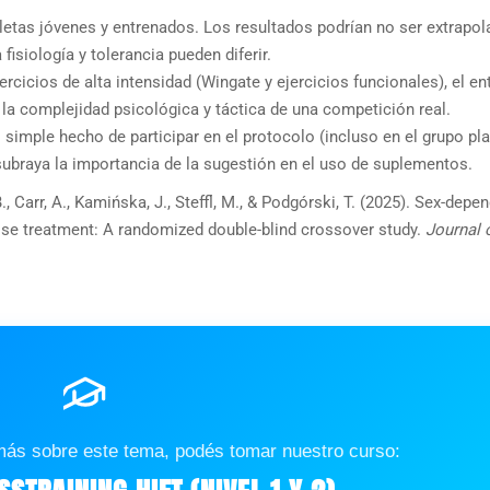
tletas jóvenes y entrenados. Los resultados podrían no ser extrapol
isiología y tolerancia pueden diferir.
ercicios de alta intensidad (Wingate y ejercicios funcionales), el e
 la complejidad psicológica y táctica de una competición real.
 simple hecho de participar en el protocolo (incluso en el grupo pl
subraya la importancia de la sugestión en el uso de suplementos.
, Carr, A., Kamińska, J., Steffl, M., & Podgórski, T. (2025). Sex-depe
ose treatment: A randomized double-blind crossover study.
Journal 
más sobre este tema, podés tomar nuestro curso: