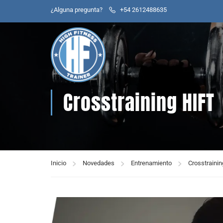
¿Alguna pregunta?
+54 2612488635
Crosstraining HIFT
Inicio
Novedades
Entrenamiento
Crosstraini