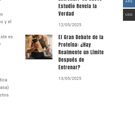
ARS
Estudio Revela la
Verdad
po
USD
o y el
12/05/2025
El Gran Debate de la
Este es
Proteína: ¿Hay
r
Realmente un Límite
Después de
Entrenar?
13/05/2025
tica
rasa)
ectos