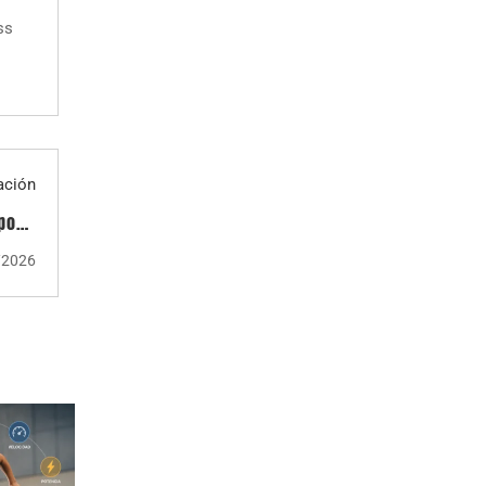
ss
ación
 poco
utido
/2026