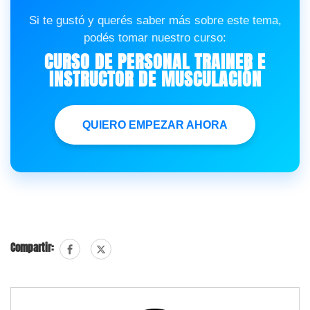
Si te gustó y querés saber más sobre este tema,
podés tomar nuestro curso:
CURSO DE PERSONAL TRAINER E
INSTRUCTOR DE MUSCULACIÓN
QUIERO EMPEZAR AHORA
Compartir: