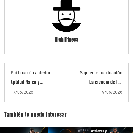
High Fitness
Publicación anterior
Siguiente publicación
Aptitud física y
La ciencia de las
adherencia: dos desafíos
dinámicas de grupo: ¿Por
17/06/2026
19/06/2026
para los bomberos
qué y para quién
funciona el
entrenamiento colectivo?
También te puede interesar