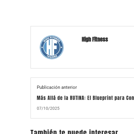
High Fitness
Publicación anterior
Más Allá de la RUTINA: El Blueprint para Con
tu Pasión por el Fitness en un Negocio Ren
07/10/2025
También te puede interesar