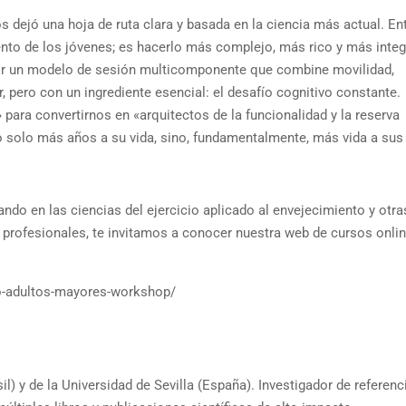
os dejó una hoja de ruta clara y basada en la ciencia más actual. En
ento de los jóvenes; es hacerlo más complejo, más rico y más integ
por un modelo de sesión multicomponente que combine movilidad,
r, pero con un ingrediente esencial: el desafío cognitivo constante.
ra convertirnos en «arquitectos de la funcionalidad y la reserva
no solo más años a su vida, sino, fundamentalmente, más vida a sus
zando en las ciencias del ejercicio aplicado al envejecimiento y otra
profesionales, te invitamos a conocer nuestra web de cursos onlin
o-adultos-mayores-workshop/
il) y de la Universidad de Sevilla (España). Investigador de referenc