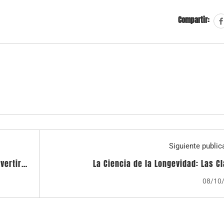
Compartir:
Siguiente public
vertir
La Ciencia de la Longevidad: Las C
table
Nutricionales para 'Resetear' tu Reloj Biol
08/10