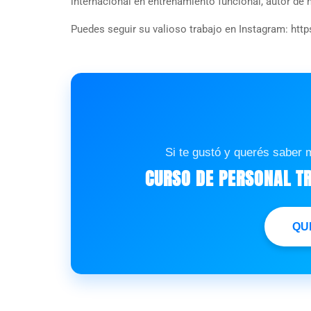
internacional en entrenamiento funcional, autor de m
Puedes seguir su valioso trabajo en Instagram:
htt
Si te gustó y querés saber 
CURSO DE PERSONAL TR
QU