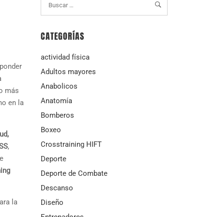
CATEGORÍAS
actividad física
sponder
Adultos mayores
a
Anabolicos
no más
Anatomía
no en la
Bomberos
Boxeo
ud,
Crosstraining HIFT
SS
,
te
Deporte
ning
Deporte de Combate
Descanso
ara la
Diseño
Entrenadores