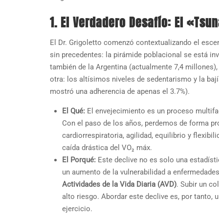
1. El Verdadero Desafío: El «Tsu
El Dr. Grigoletto comenzó contextualizando el es
sin precedentes: la pirámide poblacional se está in
también de la Argentina (actualmente 7,4 millones)
otra: los altísimos niveles de sedentarismo y la ba
mostró una adherencia de apenas el 3.7%).
El Qué:
El envejecimiento es un proceso multifact
Con el paso de los años, perdemos de forma pro
cardiorrespiratoria, agilidad, equilibrio y flexi
caída drástica del VO₂ máx.
El Porqué:
Este declive no es solo una estadísti
un aumento de la vulnerabilidad a enfermedades
Actividades de la Vida Diaria (AVD)
. Subir un co
alto riesgo. Abordar este declive es, por tanto,
ejercicio.