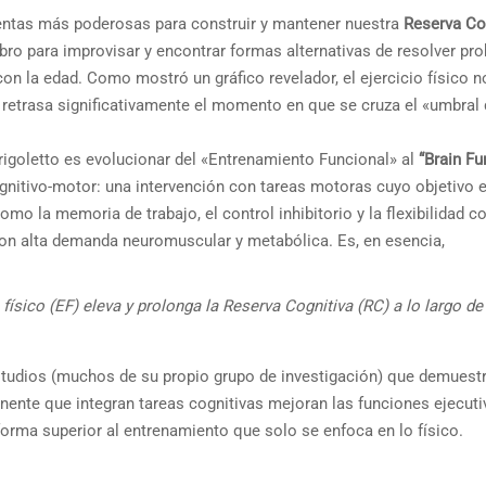
mientas más poderosas para construir y mantener nuestra
Reserva Co
ebro para improvisar y encontrar formas alternativas de resolver pr
on la edad. Como mostró un gráfico revelador, el ejercicio físico n
e retrasa significativamente el momento en que se cruza el «umbral 
rigoletto es evolucionar del «Entrenamiento Funcional» al
“Brain Fu
ognitivo-motor: una intervención con tareas motoras cuyo objetivo 
omo la memoria de trabajo, el control inhibitorio y la flexibilidad co
on alta demanda neuromuscular y metabólica. Es, en esencia,
físico (EF) eleva y prolonga la Reserva Cognitiva (RC) a lo largo de
tudios (muchos de su propio grupo de investigación) que demuest
te que integran tareas cognitivas mejoran las funciones ejecutiv
 forma superior al entrenamiento que solo se enfoca en lo físico.