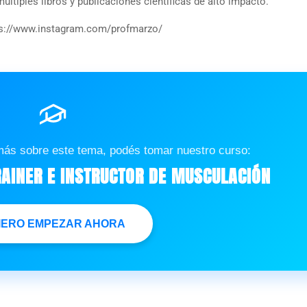
últiples libros y publicaciones científicas de alto impacto.
ps://www.instagram.com/profmarzo/
más sobre este tema, podés tomar nuestro curso:
AINER E INSTRUCTOR DE MUSCULACIÓN
IERO EMPEZAR AHORA