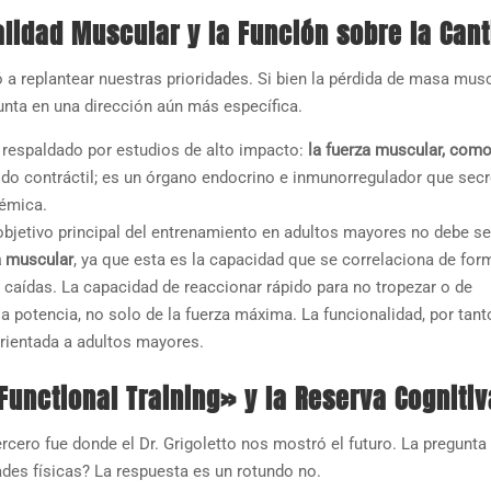
 Calidad Muscular y la Función sobre la Can
ó a replantear nuestras prioridades. Si bien la pérdida de masa mus
unta en una dirección aún más específica.
 respaldado por estudios de alto impacto:
la fuerza muscular, com
jido contráctil; es un órgano endocrino e inmunorregulador que secr
témica.
objetivo principal del entrenamiento en adultos mayores no debe se
a muscular
, ya que esta es la capacidad que se correlaciona de fo
r caídas. La capacidad de reaccionar rápido para no tropezar o de
la potencia, no solo de la fuerza máxima. La funcionalidad, por tant
 orientada a adultos mayores.
 Functional Training» y la Reserva Cognitiv
ercero fue donde el Dr. Grigoletto nos mostró el futuro. La pregunta
des físicas? La respuesta es un rotundo no.