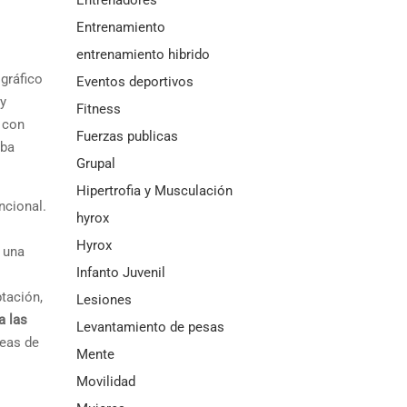
Entrenamiento
entrenamiento hibrido
gráfico
Eventos deportivos
 y
Fitness
 con
Fuerzas publicas
oba
Grupal
Hipertrofia y Musculación
ncional.
hyrox
Hyrox
y una
Infanto Juvenil
tación,
Lesiones
a las
Levantamiento de pesas
reas de
Mente
Movilidad