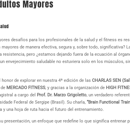
Adultos Mayores
Salud
res desafíos para los profesionales de la salud y el fitness es re
 mayores de manera efectiva, segura y, sobre todo, significativa? L
 la resistencia, pero ¿estamos dejando fuera de la ecuación al órga
a un envejecimiento saludable no estuviera solo en los músculos, si
 honor de explorar en nuestra 4ª edición de las
CHARLAS SEN (Sal
o de
MERCADO FITNESS
, y gracias a la organización de
HIGH FITNE
gistral a cargo del
Prof. Dr. Marzo Grigoletto
, un verdadero referen
rsidade Federal de Sergipe (Brasil). Su charla,
“Brain Functional Trai
a y una hoja de ruta hacia el futuro del entrenamiento.
u presentación, un enfoque que redefine lo que significa entrenar p