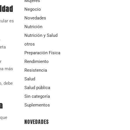
Mujeres
tidad
Negocio
Novedades
cular es
Nutrición
Nutrición y Salud
o
otros
eta
Preparación Física
Rendimiento
r
rma más
Resistencia
Salud
o, debe
Salud pública
Sin categoría
a
Suplementos
 que
NOVEDADES