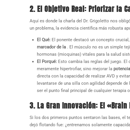
2. El Objetivo Real: Priorizar la
Aquí es donde la charla del Dr. Grigoletto nos oblig
un problema, la evidencia científica más robusta ap
El Qué:
El ponente destacó un concepto crucial,
marcador de la
. El músculo no es un simple te
hormonas (mioquinas) vitales para la salud sis
El Porqué:
Esto cambia las reglas del juego. El 
meramente hipertrofiar, sino mejorar la
potenci
directa con la capacidad de realizar AVD y evita
levantarse de una silla con agilidad depende de 
ser el punto final principal de cualquier terapia
3. La Gran Innovación: El «Brain
Si los dos primeros puntos sentaron las bases, el t
dejó flotando fue: ¿entrenamos solamente capacida