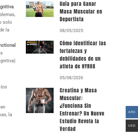
Guía para Ganar
gnitiva
.
Masa Muscular en
oblemas,
Deportista
o solo
de la
08/05/2025
Cómo identificar las
nctional
fortalezas y
es
debilidades de un
gnitiva)
atleta de HYROX
05/08/2026
 los
Creatina y Masa
Muscular:
¿Funciona Sin
ran
Entrenar? Un Nuevo
ARS
as, la
Estudio Revela la
USD
Verdad