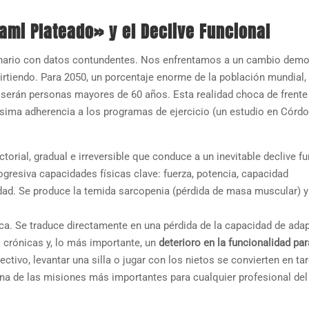
nami Plateado» y el Declive Funcional
cenario con datos contundentes. Nos enfrentamos a un cambio demo
virtiendo. Para 2050, un porcentaje enorme de la población mundial,
, serán personas mayores de 60 años. Esta realidad choca de frente
jísima adherencia a los programas de ejercicio (un estudio en Córd
orial, gradual e irreversible que conduce a un inevitable declive fu
gresiva capacidades físicas clave: fuerza, potencia, capacidad
bilidad. Se produce la temida sarcopenia (pérdida de masa muscular) 
ca. Se traduce directamente en una pérdida de la capacidad de adap
 crónicas y, lo más importante, un
deterioro en la funcionalidad par
lectivo, levantar una silla o jugar con los nietos se convierten en ta
 una de las misiones más importantes para cualquier profesional del